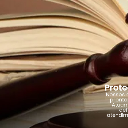
Prot
Nossos a
pronto
Atuamo
def
atendim