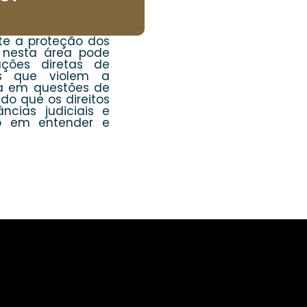
nte a proteção dos
 nesta área pode
 ações diretas de
vos que violem a
ia em questões de
do que os direitos
ncias judiciais e
do em entender e