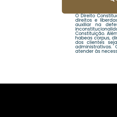
O Direito Constit
direitos e libe
auxiliar na defe
inconstituciona
Constituição. Al
habeas corpus, di
dos clientes sej
administrativas
atender às necess