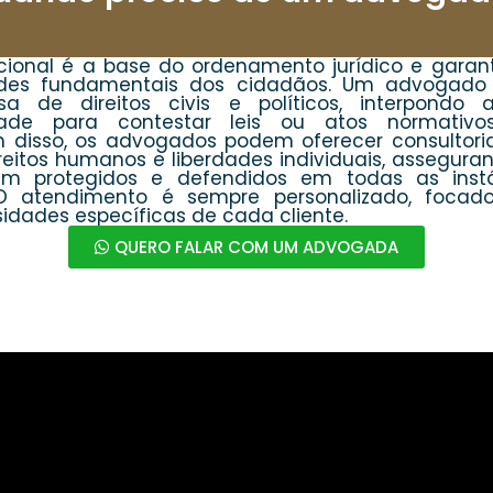
ucional é a base do ordenamento jurídico e gara
rdades fundamentais dos cidadãos. Um advogado
sa de direitos civis e políticos, interpondo
lidade para contestar leis ou atos normati
ém disso, os advogados podem oferecer consultor
reitos humanos e liberdades individuais, asseguran
am protegidos e defendidos em todas as instâ
. O atendimento é sempre personalizado, foca
idades específicas de cada cliente.
QUERO FALAR COM UM ADVOGADA