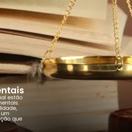
ntais
nal estão
entais.
lidade,
m um
eção que