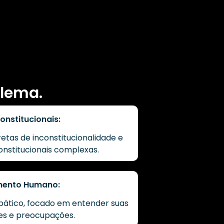
blema.
onstitucionais:
etas de inconstitucionalidade e
onstitucionais complexas.
mento Humano:
pático, focado em entender suas
es e preocupações.