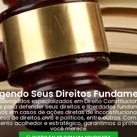
egendo Seus Direitos Fundame
dvogados especializados em Direito Constitucio
s para defender seus direitos e liberdades fundam
s em casos de ações diretas de inconstituciona
esa de direitos civis e políticos, entre outros. Co
ento acolhedor e estratégico, garantimos a prot
você merece.